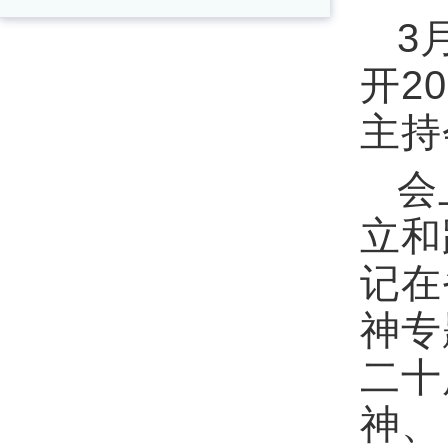
3
开2
主持
会
立和
记在
神专
二十
神、