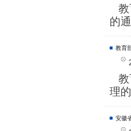
教
的
教育
教
理
安徽