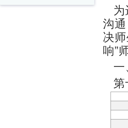
为
沟通
决师
响”
一
第